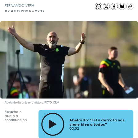
FERNANDO VERA
07 AGO 2024 - 22:17
Abelardo durante un amistoso. FOTO: ORM
Escucha el
audio a
continuación
Abelardo: "Esta derrota nos
viene bien a todos"
03:52