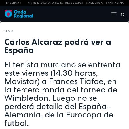
TENDENCIAS
CRISIS MIGRATORIA CEUTA
OLA DE CALOR
REAL MURCIA
FC CARTAGENA
TENIS
Carlos Alcaraz podrá ver a
España
El tenista murciano se enfrenta
este viernes (14.30 horas,
Movistar) a Frances Tiafoe, en
la tercera ronda del torneo de
Wimbledon. Luego no se
perderá detalle del España-
Alemania, de la Eurocopa de
fútbol.