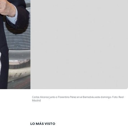
Carlos Alcaraz junto a Florentino Pérez en el Bernabéu este domingo. Foto: Real
Madrid
LO MÁS VISTO