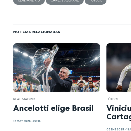
REAL MADRID
CARLOS ALCARAZ
FÚTBOL
NOTICIAS RELACIONADAS
REAL MADRID
FÚTBOL
Ancelotti elige Brasil
Vinici
Carta
12 MAY 2025 - 20:15
05 ENE 2025 - 13: