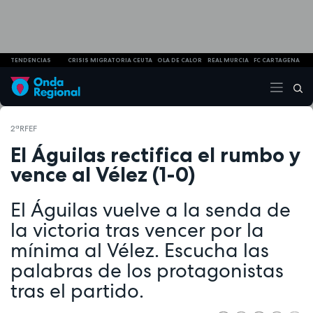
TENDENCIAS
CRISIS MIGRATORIA CEUTA
OLA DE CALOR
REAL MURCIA
FC CARTAGENA
2ªRFEF
El Águilas rectifica el rumbo y
vence al Vélez (1-0)
El Águilas vuelve a la senda de
la victoria tras vencer por la
mínima al Vélez. Escucha las
palabras de los protagonistas
tras el partido.