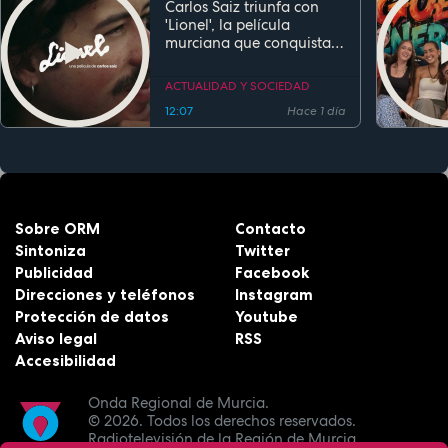
Carlos Saiz triunfa con
'Lionel', la película
murciana que conquista
festivales antes de su
estreno
ACTUALIDAD Y SOCIEDAD
12:07
Hace 1 día
Sobre ORM
Contacto
Sintoniza
Twitter
Publicidad
Facebook
Direcciones y teléfonos
Instagram
Protección de datos
Youtube
Aviso legal
RSS
Accesibilidad
Onda Regional de Murcia.
© 2026.
Todos los derechos reservados.
Radiotelevisión de la Región de Murcia.