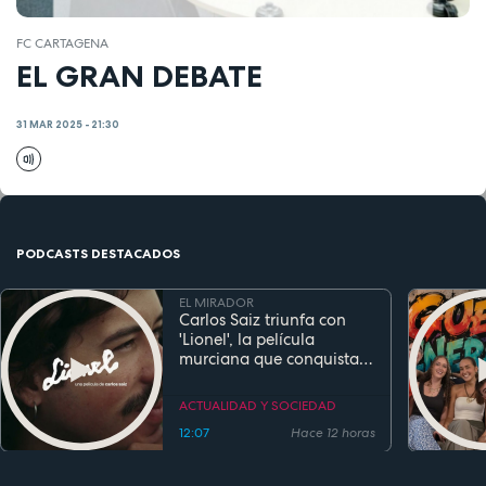
FC CARTAGENA
EL GRAN DEBATE
31 MAR 2025 - 21:30
PODCASTS DESTACADOS
EL MIRADOR
Carlos Saiz triunfa con
'Lionel', la película
murciana que conquista
festivales antes de su
estreno
ACTUALIDAD Y SOCIEDAD
12:07
Hace 12 horas