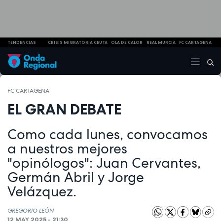
TENDENCIAS
CRISIS MIGRATORIA CEUTA
OLA DE CALOR
REAL MURCIA
FC CARTAGENA
FC CARTAGENA
EL GRAN DEBATE
Como cada lunes, convocamos
a nuestros mejores
"opinólogos": Juan Cervantes,
Germán Abril y Jorge
Velázquez.
GREGORIO LEÓN
12 MAY 2025 - 21:30