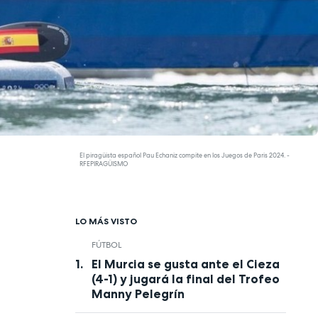
El piragüista español Pau Echaniz compite en los Juegos de Paris 2024. -
RFEPIRAGÜISMO
LO MÁS VISTO
FÚTBOL
El Murcia se gusta ante el Cieza
(4-1) y jugará la final del Trofeo
Manny Pelegrín