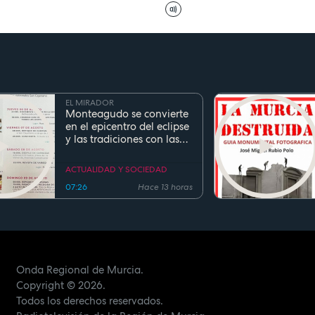
EL MIRADOR
Monteagudo se convierte
en el epicentro del eclipse
y las tradiciones con las
fiestas de San Cayetano
ACTUALIDAD Y SOCIEDAD
07:26
Hace 13 horas
Onda Regional de Murcia.
Copyright
© 2026.
Todos los derechos reservados.