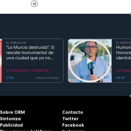
EL MIRADOR
EL MIRA
"La Murcia destruida": El
Humori
rescate monumental de
Honora
una ciudad que ya no
identid
existe
el inge
Cierva 
ACTUALIDAD Y SOCIEDAD
ACTUALI
gentili
17:56
Hace 13 horas
04:19
Sobre ORM
Contacto
Sintoniza
Twitter
Publicidad
Facebook