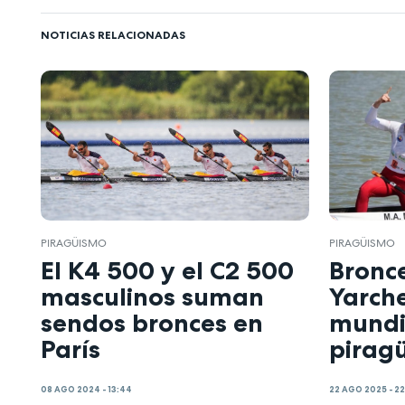
NOTICIAS RELACIONADAS
PIRAGÜISMO
PIRAGÜISMO
El K4 500 y el C2 500
Bronce
masculinos suman
Yarche
sendos bronces en
mundi
París
pirag
08 AGO 2024 - 13:44
22 AGO 2025 - 2