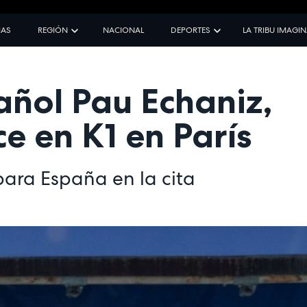
IAS
REGIÓN
NACIONAL
DEPORTES
LA TRIBU IMAGI
añol Pau Echaniz,
e en K1 en París
para España en la cita