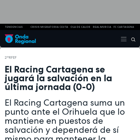
TENDENCIAS
CRISIS MIGRATORIA CEUTA
OLA DE CALOR
REAL MURCIA
FC CARTAGENA
2ªRFEF
El Racing Cartagena se
jugará la salvación en la
última jornada (0-0)
El Racing Cartagena suma un
punto ante el Orihuela que lo
mantiene en puestos de
salvación y dependerá de sí
mismo para mantener la