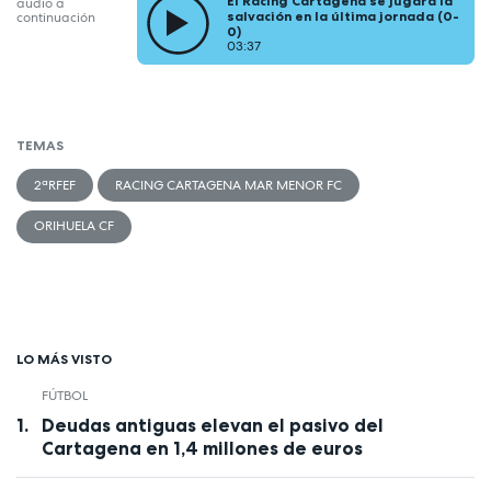
El Racing Cartagena se jugará la
audio a
salvación en la última jornada (0-
continuación
0)
03:37
TEMAS
2ªRFEF
RACING CARTAGENA MAR MENOR FC
ORIHUELA CF
LO MÁS VISTO
FÚTBOL
Deudas antiguas elevan el pasivo del
Cartagena en 1,4 millones de euros