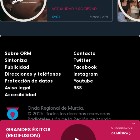
festivales antes de su
estreno
ACTUALIDAD Y SOCIEDAD
12:07
Hace 1 día
Sobre ORM
Contacto
Sintoniza
Twitter
Publicidad
Facebook
Direcciones y teléfonos
Instagram
Protección de datos
Youtube
Aviso legal
RSS
Accesibilidad
Onda Regional de Murcia.
© 2026.
Todos los derechos reservados.
Radiotelevisión de la Región de Murcia.
GRANDES ÉXITOS
OTROS DIRECTOS:
OR MÚSICA
(REDIFUSIÓN)