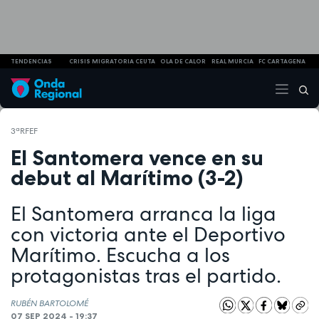
TENDENCIAS
CRISIS MIGRATORIA CEUTA
OLA DE CALOR
REAL MURCIA
FC CARTAGENA
3ªRFEF
El Santomera vence en su
debut al Marítimo (3-2)
El Santomera arranca la liga
con victoria ante el Deportivo
Marítimo. Escucha a los
protagonistas tras el partido.
RUBÉN BARTOLOMÉ
07 SEP 2024 - 19:37