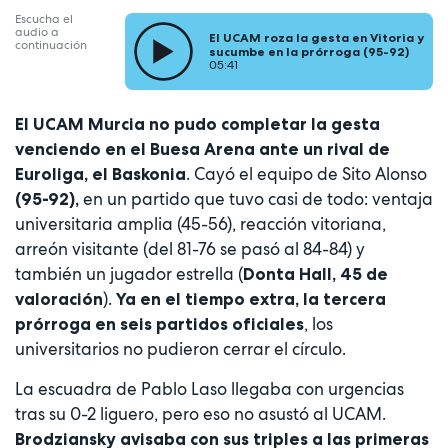
Escucha el
audio a
El UCAM roza la gesta en Vitoria y
continuación
sucumbe en la prórroga (95-92)
05:41
El UCAM Murcia no pudo completar la gesta
venciendo en el Buesa Arena ante un rival de
. Cayó el equipo de Sito Alonso
Euroliga, el Baskonia
en un partido que tuvo casi de todo: ventaja
(95-92),
universitaria amplia (45-56), reacción vitoriana,
arreón visitante (del 81-76 se pasó al 84-84) y
también un jugador estrella (
Donta Hall, 45 de
).
valoración
Ya en el tiempo extra, la tercera
, los
prórroga en seis partidos oficiales
universitarios no pudieron cerrar el círculo.
La escuadra de Pablo Laso llegaba con urgencias
tras su 0-2 liguero, pero eso no asustó al UCAM.
Brodziansky avisaba con sus triples a las primeras