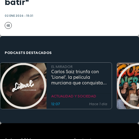
batir"
02 ENE 2026 - 15:31
PODCASTS DESTACADOS
EL MIRADOR
Carlos Saiz triunfa con
'Lionel', la película
murciana que conquista
festivales antes de su
estreno
ACTUALIDAD Y SOCIEDAD
12:07
Hace 1 día