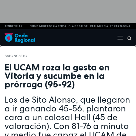
TENDENCIAS
CRISIS MIGRATORIA CEUTA
OLA DE CALOR
REAL MURCIA
FC CARTAGENA
BALONCESTO
El UCAM roza la gesta en
Vitoria y sucumbe en la
prórroga (95-92)
Los de Sito Alonso, que llegaron
a ir ganando 45-56, plantaron
cara a un colosal Hall (45 de
valoración). Con 81-76 a minuto
y medio fue capaz el UCAM de