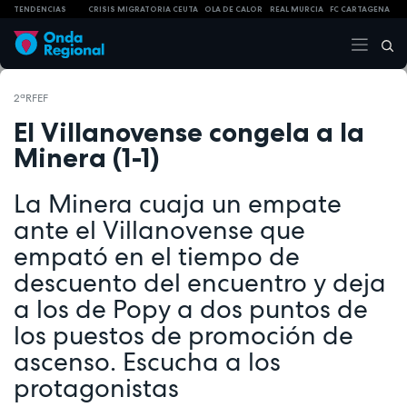
TENDENCIAS
CRISIS MIGRATORIA CEUTA
OLA DE CALOR
REAL MURCIA
FC CARTAGENA
2ªRFEF
El Villanovense congela a la
Minera (1-1)
La Minera cuaja un empate
ante el Villanovense que
empató en el tiempo de
descuento del encuentro y deja
a los de Popy a dos puntos de
los puestos de promoción de
ascenso. Escucha a los
protagonistas