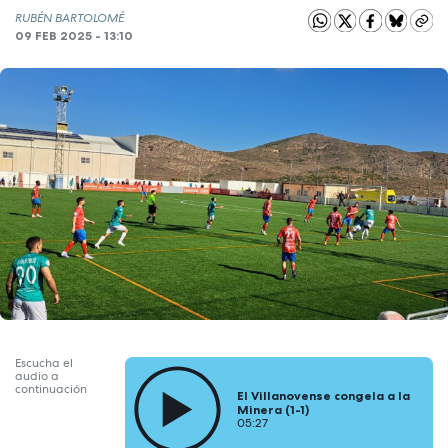
RUBÉN BARTOLOMÉ
09 FEB 2025 - 13:10
Escucha el
audio a
continuación
El Villanovense congela a la
Minera (1-1)
05:27