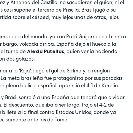
y Athenea del Castillo, no sacudieron el guion, ni el
casi supone el tercero de Priscila. Brasil jugó a su
tida sobre el césped, muy lejos unas de otras, lejos
ampeona del mundo, ya con Patri Guijarro en el centro
bargo, volcada arriba, España dejó el hueco a la
 el turno de
, quien venía haciendo
Alexia Putellas
on dos golazos.
r a la 'Roja': llegó el gol de Salma y, a renglón
s. La meta brasileña fue protagonista por sus paradas
 pleno bullicio español, apareció el 4-1 de Kerolin.
 y Brasil sonrojó a una España que tendrá que olvidar
l descuento, que iba a ser largo, trajo el 4-2 de
 billete a la final contra Estados Unidos, donde ya
recisamente ante las de Tomé.