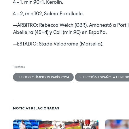
4 - 1, min.90+1, Kerolin.
4 - 2, min.102, Salma Paralluelo.
--ÁRBITRO: Rebecca Welch (GBR). Amonestó a Portilho
Abelleira (45+4) y Coll (min.90) en España.
--ESTADIO: Stade Vélodrome (Marsella).
TEMAS
JUEGOS OLÍMPICOS PARÍS 2024
SELECCIÓN ESPAÑOLA FEMENI
NOTICIAS RELACIONADAS