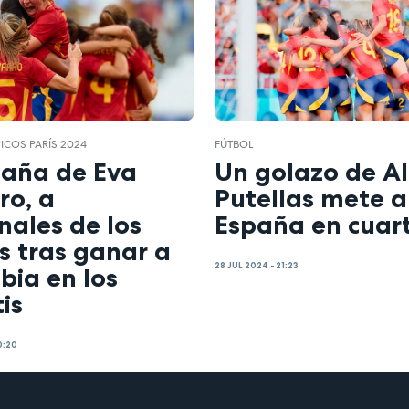
ICOS PARÍS 2024
FÚTBOL
paña de Eva
Un golazo de Al
ro, a
Putellas mete a
nales de los
España en cuar
s tras ganar a
28 JUL 2024 - 21:23
bia en los
is
0:20