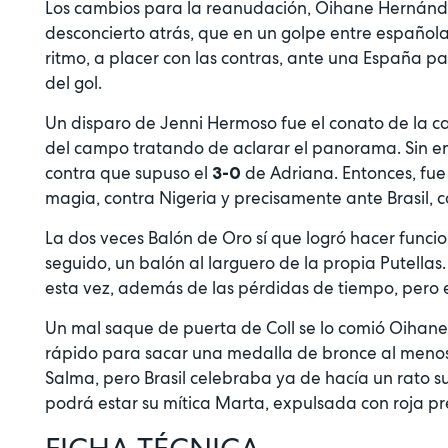
Los cambios para la reanudación, Oihane Hernández 
desconcierto atrás, que en un golpe entre españolas 
ritmo, a placer con las contras, ante una España par
del gol.
Un disparo de Jenni Hermoso fue el conato de la c
del campo tratando de aclarar el panorama. Sin em
contra que supuso el
de Adriana. Entonces, fue
3-0
magia, contra Nigeria y precisamente ante Brasil, c
La dos veces Balón de Oro sí que logró hacer funciona
seguido, un balón al larguero de la propia Putella
esta vez, además de las pérdidas de tiempo, pero en
Un mal saque de puerta de Coll se lo comió Oihane
rápido para sacar una medalla de bronce al menos. E
Salma, pero Brasil celebraba ya de hacía un rato su
podrá estar su mítica Marta, expulsada con roja p