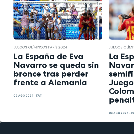
JUEGOS OLÍMPICOS PARÍS 2024
JUEGOS OLÍMP
La España de Eva
La Es
Navarro se queda sin
Navar
bronce tras perder
semifi
frente a Alemania
Juego
Colom
09 AGO 2024 - 17:11
penalt
03 AGO 2024 - 2