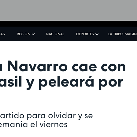
IAS
REGIÓN
NACIONAL
DEPORTES
LA TRIBU IMAGI
a Navarro cae con
asil y peleará por
artido para olvidar y se
emania el viernes