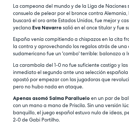
La campeona del mundo y de la Liga de Naciones se
consuelo de pelear por el bronce contra Alemania, lo
buscará el oro ante Estados Unidos, fue mejor y cast
yeclana
salió en el once titular y fue 
Eva Navarro
España venía compitiendo a chispazos en la cita fra
la contra y aprovechando los regalos atrás de una 
sudamericano fue un 'combo' terrible: balonazo a Ir
La carambola del 1-0 no fue suficiente castigo y l
inmediato el segundo ante una selección española 
apostó por empezar con las jugadoras que revoluci
pero no hubo nada en ataque.
en un par de bal
Apenas asomó Salma Paralluelo
con un mano a mano de Priscila. Sin una versión lúc
banquillo, el juego español estuvo nulo de ideas, 
2-0 de Gabi Portilho.