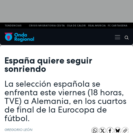
TENDENCIAS
CRISIS MIGRATORIA CEUTA
OLA DE CALOR
REAL MURCIA
FC CARTAGENA
España quiere seguir
sonriendo
La selección española se
enfrenta este viernes (18 horas,
TVE) a Alemania, en los cuartos
de final de la Eurocopa de
fútbol.
GREGORIO LEÓN