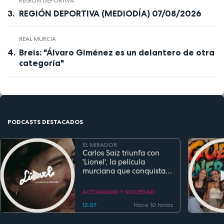
REGIÓN DEPORTIVA
REGIÓN DEPORTIVA (MEDIODÍA) 07/08/2026
REAL MURCIA
Breis: "Álvaro Giménez es un delantero de otra
categoría"
PODCASTS DESTACADOS
EL MIRADOR
Carlos Saiz triunfa con
'Lionel', la película
murciana que conquista
festivales antes de su
estreno
ACTUALIDAD Y SOCIEDAD
12:07
Hace 10 horas