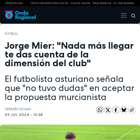
TENDENCIAS
CRISIS MIGRATORIA CEUTA
OLA DE CALOR
REAL MURCIA
FC CARTAGENA
FÚTBOL
Jorge Mier: "Nada más llegar
te das cuenta de la
dimensión del club"
El futbolista asturiano señala
que "no tuvo dudas" en aceptar
la propuesta murcianista
FERMÍN NOAIN
29 JUL 2024 - 12:38