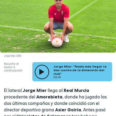
Jorge Mier. ORM
Escucha el
Jorge Mier: "Nada más llegar te
audio a
das cuenta de la dimensión del
continuación
club"
02:41
El lateral
llega al
Jorge Mier
Real Murcia
procedente del
, donde ha jugado las
Amorebieta
dos últimas campañas y donde coincidió con el
director deportivo grana
. Antes pasó
Asier Goiria