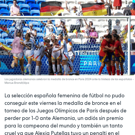
Las jugadoras alemanas celebran la medalla de bronce en Paris 2024 ante la tristeza de las españolas -
Marcus Brandt/dpa
La selección española femenina de fútbol no pudo
conseguir este viernes la medalla de bronce en el
torneo de los Juegos Olímpicos de París después de
perder por 1-0 ante Alemania, un adiós sin premio
para la campeona del mundo y también un tanto
cruel ya que Alexia Putellas tuvo un penalti en el