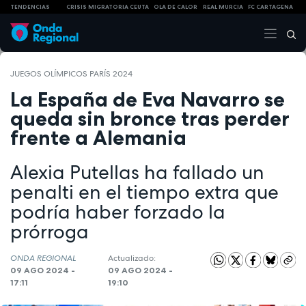
TENDENCIAS
CRISIS MIGRATORIA CEUTA
OLA DE CALOR
REAL MURCIA
FC CARTAGENA
JUEGOS OLÍMPICOS PARÍS 2024
La España de Eva Navarro se
queda sin bronce tras perder
frente a Alemania
Alexia Putellas ha fallado un
penalti en el tiempo extra que
podría haber forzado la
prórroga
ONDA REGIONAL
Actualizado:
09 AGO 2024 -
09 AGO 2024 -
17:11
19:10