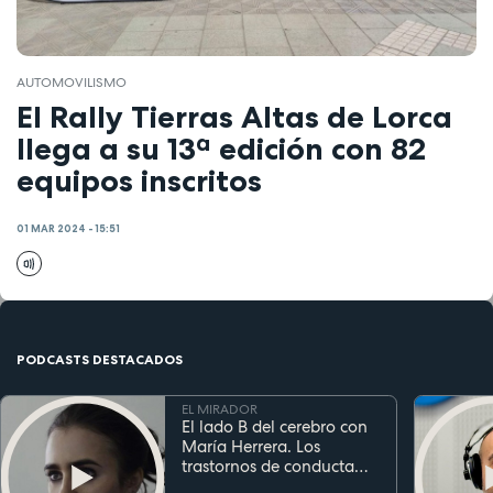
AUTOMOVILISMO
El Rally Tierras Altas de Lorca
llega a su 13ª edición con 82
equipos inscritos
01 MAR 2024 - 15:51
PODCASTS DESTACADOS
EL MIRADOR
El lado B del cerebro con
María Herrera. Los
trastornos de conducta
alimentaria