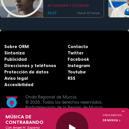
ACTUALIDAD Y SOCIEDAD
33:07
Hace 13 horas
Sobre ORM
Contacto
Sintoniza
Twitter
Publicidad
Facebook
Direcciones y teléfonos
Instagram
Protección de datos
Youtube
Aviso legal
RSS
Accesibilidad
Onda Regional de Murcia.
© 2026.
Todos los derechos reservados.
Radiotelevisión de la Región de Murcia.
MÚSICA DE
OTROS DIRECTOS:
OR MÚSICA
CONTRABANDO
Con Angel H. Sopena