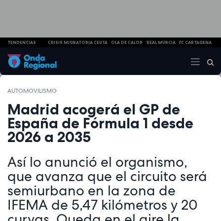
TENDENCIAS
CRISIS MIGRATORIA CEUTA
OLA DE CALOR
REAL MURCIA
FC CARTAGENA
AUTOMOVILISMO
Madrid acogerá el GP de
España de Fórmula 1 desde
2026 a 2035
Así lo anunció el organismo,
que avanza que el circuito será
semiurbano en la zona de
IFEMA de 5,47 kilómetros y 20
curvas. Queda en el aire la