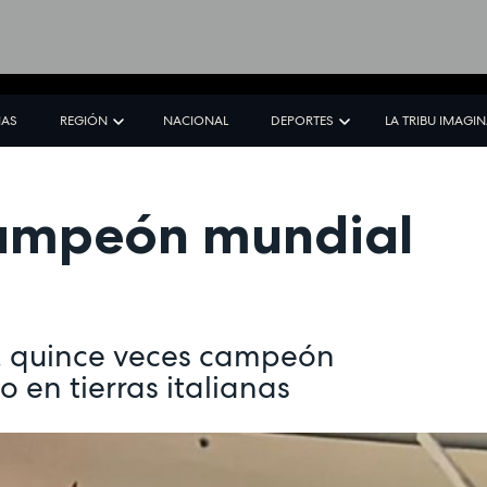
IAS
REGIÓN
NACIONAL
DEPORTES
LA TRIBU IMAGI
campeón mundial
o, quince veces campeón
 en tierras italianas