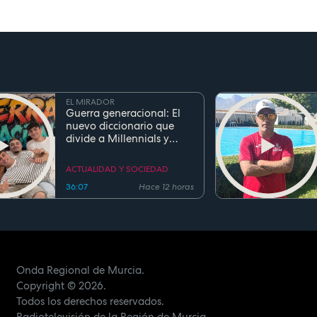
EL MIRADOR
Guerra generacional: El
nuevo diccionario que
divide a Millennials y
Zetas
ACTUALIDAD Y SOCIEDAD
36:07
Hace 12 horas
Onda Regional de Murcia.
Copyright
© 2026.
Todos los derechos reservados.