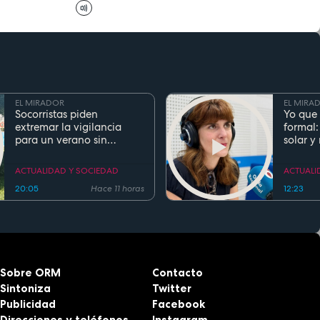
EL MIRADOR
EL MIRA
Socorristas piden
Yo que 
extremar la vigilancia
formal:
para un verano sin
solar y
ahogamientos. Conoce la
regla de los 5 segundos
ACTUALIDAD Y SOCIEDAD
ACTUALI
20:05
Hace 11 horas
12:23
Sobre ORM
Contacto
Sintoniza
Twitter
Publicidad
Facebook
Direcciones y teléfonos
Instagram