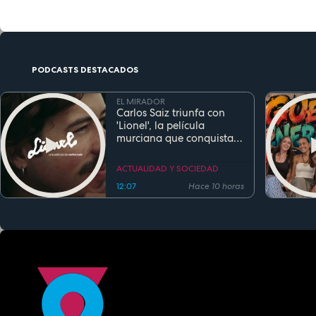
PODCASTS DESTACADOS
EL MIRADOR
Carlos Saiz triunfa con
'Lionel', la película
murciana que conquista
festivales antes de su
estreno
ACTUALIDAD Y SOCIEDAD
12:07
Hace 10 horas