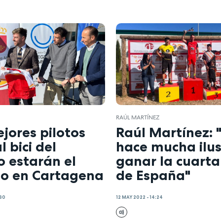
RAÚL MARTÍNEZ
jores pilotos
Raúl Martínez:
l bici del
hace mucha ilus
 estarán el
ganar la cuart
o en Cartagena
de España"
:30
12 MAY 2022 - 14:24