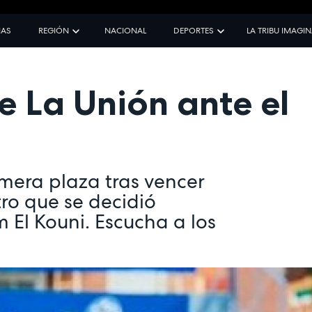
IAS
REGIÓN
NACIONAL
DEPORTES
LA TRIBU IMAGI
de La Unión ante el
imera plaza tras vencer
ro que se decidió
 El Kouni. Escucha a los