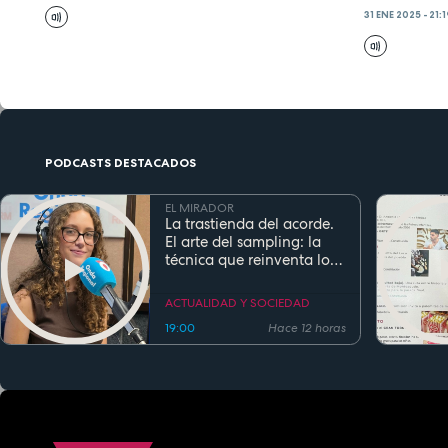
31 ENE 2025 - 21:
PODCASTS DESTACADOS
EL MIRADOR
La trastienda del acorde.
El arte del sampling: la
técnica que reinventa los
clásicos en la música
actual
ACTUALIDAD Y SOCIEDAD
19:00
Hace 12 horas