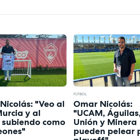
FÚTBOL
icolás: "Veo al
Omar Nicolás:
urcia y al
"UCAM, Águilas,
subiendo como
Unión y Minera
ones"
pueden pelear p
playoff"