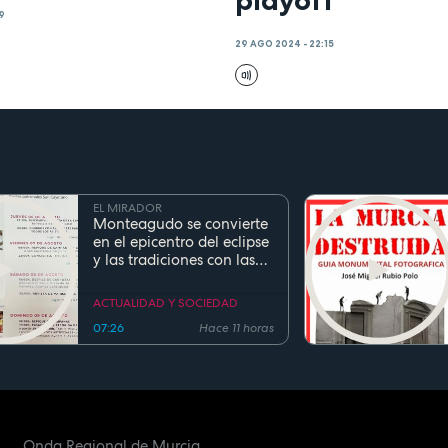
19
29 AGO 2024 - 22:15
EL MIRADOR
Monteagudo se convierte
en el epicentro del eclipse
y las tradiciones con las
fiestas de San Cayetano
ACTUALIDAD Y SOCIEDAD
07:26
Hace 11 horas
Onda Regional de Murcia.