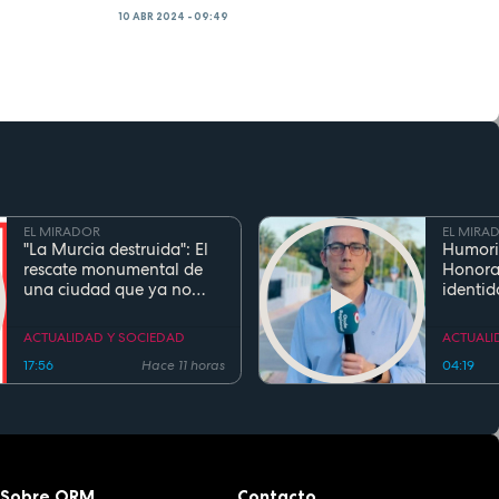
10 ABR 2024 - 09:49
EL MIRADOR
EL MIRA
"La Murcia destruida": El
Humori
rescate monumental de
Honora
una ciudad que ya no
identid
existe
el inge
Cierva 
ACTUALIDAD Y SOCIEDAD
ACTUALI
gentili
17:56
Hace 11 horas
04:19
Sobre ORM
Contacto