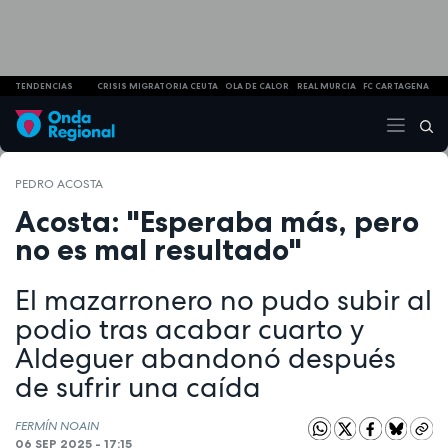
TENDENCIAS
CRISIS MIGRATORIA CEUTA
OLA DE CALOR
REAL MURCIA
FC CARTAGENA
PEDRO ACOSTA
Acosta: "Esperaba más, pero
no es mal resultado"
El mazarronero no pudo subir al
podio tras acabar cuarto y
Aldeguer abandonó después
de sufrir una caída
FERMÍN NOAIN
06 SEP 2025 - 17:15