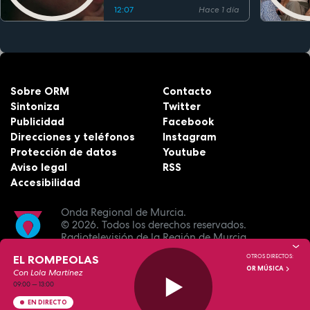
12:07
Hace 1 día
Sobre ORM
Contacto
Sintoniza
Twitter
Publicidad
Facebook
Direcciones y teléfonos
Instagram
Protección de datos
Youtube
Aviso legal
RSS
Accesibilidad
Onda Regional de Murcia.
© 2026.
Todos los derechos reservados.
Radiotelevisión de la Región de Murcia.
EL ROMPEOLAS
OTROS DIRECTOS:
OR MÚSICA
Con Lola Martínez
09:00
—
13:00
EN DIRECTO