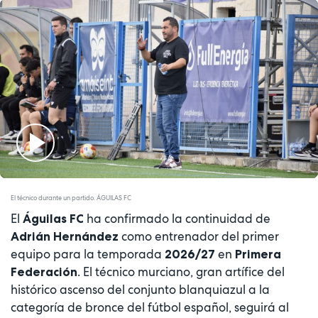
Play
Video
El técnico durante un partido. ÁGUILAS FC
El
ha confirmado la continuidad de
Águilas FC
como entrenador del primer
Adrián Hernández
equipo para la temporada
en
2026/27
Primera
. El técnico murciano, gran artífice del
Federación
histórico ascenso del conjunto blanquiazul a la
categoría de bronce del fútbol español, seguirá al