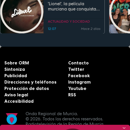
'Lionel', la película
murciana que conquista
festivales antes de su
estreno
ACTUALIDAD Y SOCIEDAD
12:07
Hace 2 días
Sobre ORM
Contacto
Sintoniza
Twitter
Publicidad
Facebook
Direcciones y teléfonos
Instagram
Protección de datos
Youtube
Aviso legal
RSS
Accesibilidad
Onda Regional de Murcia.
© 2026.
Todos los derechos reservados.
Radiotelevisión de la Región de Murcia.