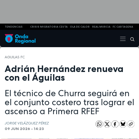
TENDENCIAS
CRISIS MIGRATORIA CEUTA
OLA DE CALOR
REAL MURCIA
FC CARTAGENA
AGUILAS FC
Adrián Hernández renueva
con el Águilas
El técnico de Churra seguirá en
el conjunto costero tras lograr el
ascenso a Primera RFEF
JORGE VELÁZQUEZ PÉREZ
09 JUN 2026 - 14:23