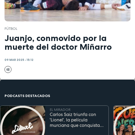
FÚTBOL
Juanjo, conmovido por la
muerte del doctor Miñarro
09 MAR 2025 - 15:12
PODCASTS DESTACADOS
EL MIRADOR
Carlos Saiz triunfa con
'Lionel', la película
murciana que conquista
festivales antes de su