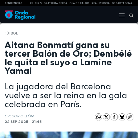
TENDENCIAS
CRISIS MIGRATORIA CEUTA
OLA DE CALOR
REAL MURCIA
FC CARTAGENA
FÚTBOL
Aitana Bonmatí gana su
tercer Balón de Oro; Dembélé
le quita el suyo a Lamine
Yamal
La jugadora del Barcelona
vuelve a ser la reina en la gala
celebrada en París.
GREGORIO LEÓN
22 SEP 2025 - 21:45