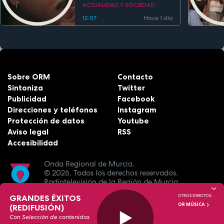
estreno
ACTUALIDAD Y SOCIEDAD
12:07
Hace 1 día
Sobre ORM
Contacto
Sintoniza
Twitter
Publicidad
Facebook
Direcciones y teléfonos
Instagram
Protección de datos
Youtube
Aviso legal
RSS
Accesibilidad
Onda Regional de Murcia.
© 2026.
Todos los derechos reservados.
Radiotelevisión de la Región de Murcia.
GRANDES ÉXITOS
OTROS DIRECTOS:
OR MÚSICA
(REDIFUSIÓN)
Con Selección de contenidos