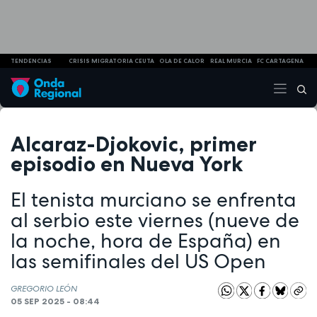
TENDENCIAS
CRISIS MIGRATORIA CEUTA
OLA DE CALOR
REAL MURCIA
FC CARTAGENA
Alcaraz-Djokovic, primer
episodio en Nueva York
El tenista murciano se enfrenta
al serbio este viernes (nueve de
la noche, hora de España) en
las semifinales del US Open
GREGORIO LEÓN
05 SEP 2025 - 08:44