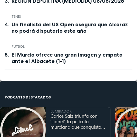
REGIÓN DEPORTIVA (MEDIODÍA) 08/08/2026
TENIS
Un finalista del US Open asegura que Alcaraz
no podrá disputarlo este año
FÚTBOL
El Murcia ofrece una gran imagen y empata
ante el Albacete (1-1)
PODCASTS DESTACADOS
EL MIRADOR
Carlos Saiz triunfa con
'Lionel', la película
murciana que conquista
festivales antes de su