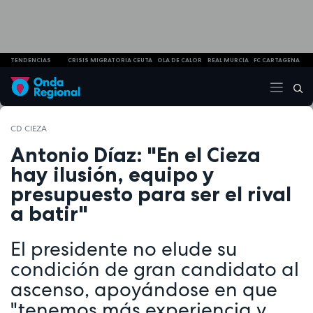
TENDENCIAS
CRISIS MIGRATORIA CEUTA
OLA DE CALOR
REAL MURCIA
FC CARTAGENA
CD CIEZA
Antonio Díaz: "En el Cieza
hay ilusión, equipo y
presupuesto para ser el rival
a batir"
El presidente no elude su
condición de gran candidato al
ascenso, apoyándose en que
"tenemos más experiencia y