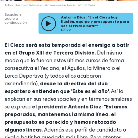
Antonio Díaz, durante la firma del convenio con el Alavés. Foto: CD Cieza
Escucha el
Antonio Díaz: "En el Cieza hay
audio a
ilusión, equipo y presupuesto para
continuación
ser el rival a batir"
08:22
El Cieza será esta temporada el enemigo a batir
Del mismo
en el Grupo XIII de Tercera División.
modo que lo fueron estos últimos cursos de forma
consecutiva el Yeclano, el Águilas, la Minera o el
Lorca Deportiva (y todos ellos acabaron
ascendiendo),
desde la directiva del club
Así lo
espartero entienden que 'Este es el año'.
explican en sus redes sociales y en términos similares
se expresa
el presidente Antonio Díaz: "Estamos
preparados, mantenemos la misma línea, el
presupuesto es parecido y hemos retocado
Además ese perfil de candidato o
algunas líneas.
rival a batir ha quedado más libre. Pero atentos