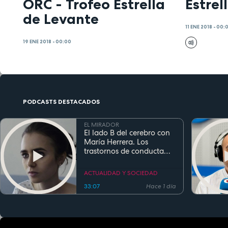
ORC - Trofeo Estrella
Estrel
de Levante
11 ENE 2018 - 00:
19 ENE 2018 - 00:00
PODCASTS DESTACADOS
EL MIRADOR
El lado B del cerebro con
María Herrera. Los
trastornos de conducta
alimentaria
ACTUALIDAD Y SOCIEDAD
33:07
Hace 1 día