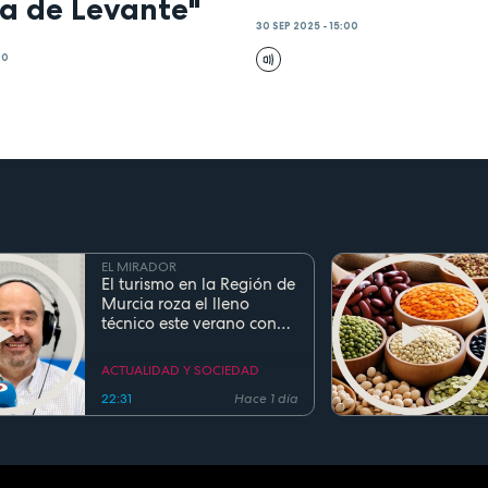
la de Levante"
30 SEP 2025 - 15:00
00
EL MIRADOR
El turismo en la Región de
Murcia roza el lleno
técnico este verano con
ocupaciones superiores al
90%
ACTUALIDAD Y SOCIEDAD
22:31
Hace 1 día