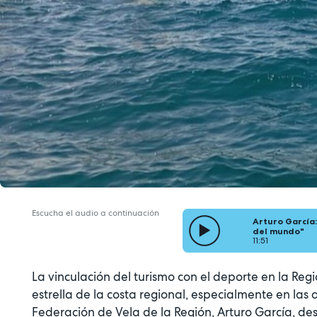
Escucha el audio a continuación
Arturo García
del mundo"
11:51
La vinculación del turismo con el deporte en la Re
estrella de la costa regional, especialmente en las 
Federación de Vela de la Región, Arturo García, de