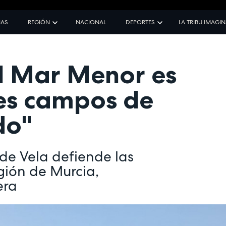
IAS
REGIÓN
NACIONAL
DEPORTES
LA TRIBU IMAGI
El Mar Menor es
res campos de
do"
 de Vela defiende las
gión de Murcia,
era