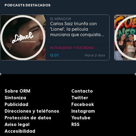
PODCASTS DESTACADOS
EL MIRADOR
Carlos Saiz triunfa con
'Lionel', la película
murciana que conquista
festivales antes de su
estreno
ACTUALIDAD Y SOCIEDAD
12:07
Hace 2 días
Sobre ORM
Contacto
Sintoniza
Twitter
Publicidad
Facebook
Direcciones y teléfonos
Instagram
Protección de datos
Youtube
Aviso legal
RSS
Accesibilidad