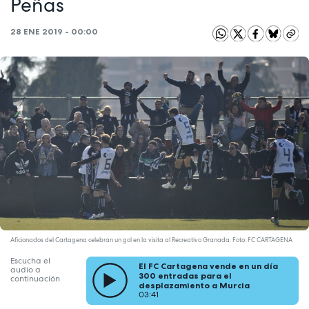
Peñas
28 ENE 2019 - 00:00
Aficionados del Cartagena celebran un gol en la visita al Recreativo Granada. Foto: FC CARTAGENA
Escucha el
El FC Cartagena vende en un día
audio a
300 entradas para el
continuación
desplazamiento a Murcia
03:41