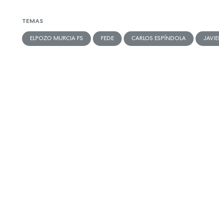
TEMAS
ELPOZO MURCIA FS
FEDE
CARLOS ESPÍNDOLA
JAVIE