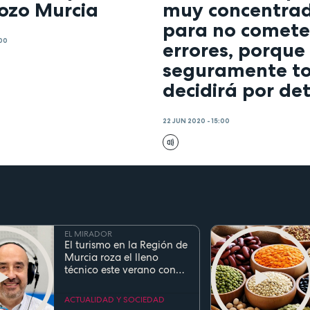
Pozo Murcia
muy concentra
para no comete
:00
errores, porque
seguramente to
decidirá por det
22 JUN 2020 - 15:00
EL MIRADOR
El turismo en la Región de
Murcia roza el lleno
técnico este verano con
ocupaciones superiores al
90%
ACTUALIDAD Y SOCIEDAD