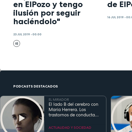
en ElPozo y tengo
de El
ilusión por seguir
16 JUL 2019 - 00
haciéndolo"
23 JUL 2019 - 00:00
PODCASTS DESTACADOS
EL MIRADOR
El lado B del cerebro con
María Herrera. Los
trastornos de conducta
alimentaria
ACTUALIDAD Y SOCIEDAD