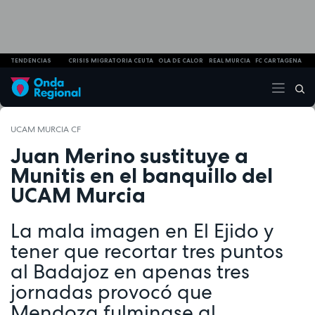
TENDENCIAS
CRISIS MIGRATORIA CEUTA
OLA DE CALOR
REAL MURCIA
FC CARTAGENA
UCAM MURCIA CF
Juan Merino sustituye a
Munitis en el banquillo del
UCAM Murcia
La mala imagen en El Ejido y
tener que recortar tres puntos
al Badajoz en apenas tres
jornadas provocó que
Mendoza fulminase al