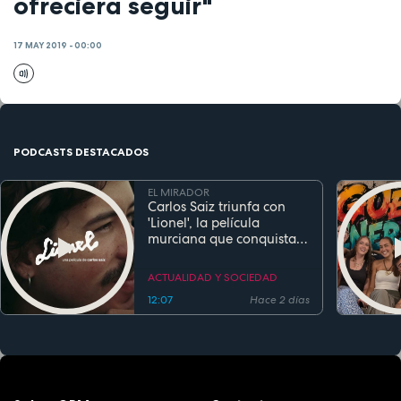
ofreciera seguir"
17 MAY 2019 - 00:00
PODCASTS DESTACADOS
EL MIRADOR
Carlos Saiz triunfa con
'Lionel', la película
murciana que conquista
festivales antes de su
estreno
ACTUALIDAD Y SOCIEDAD
12:07
Hace 2 días