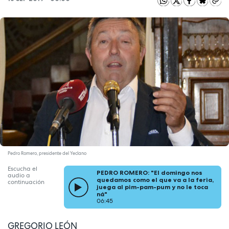
Pedro Romero, presidente del Yeclano
Escucha el
PEDRO ROMERO: "El domingo nos
audio a
quedamos como el que va a la feria,
continuación
juega al pim-pam-pum y no le toca
ná"
06:45
GREGORIO LEÓN