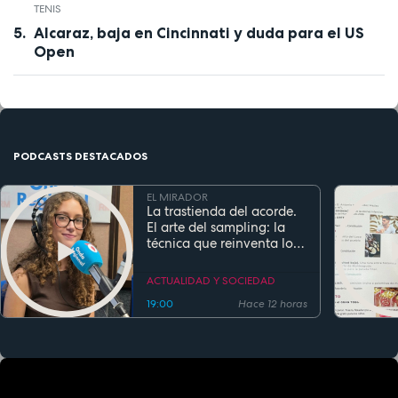
TENIS
Alcaraz, baja en Cincinnati y duda para el US
Open
PODCASTS DESTACADOS
EL MIRADOR
La trastienda del acorde.
El arte del sampling: la
técnica que reinventa los
clásicos en la música
actual
ACTUALIDAD Y SOCIEDAD
19:00
Hace 12 horas