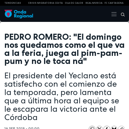
TENDENCIAS
CRISIS MIGRATORIA CEUTA
OLA DE CALOR
REAL MURCIA
FC CARTAGENA
PEDRO ROMERO: "El domingo
nos quedamos como el que va
a la feria, juega al pim-pam-
pum y no le toca ná"
El presidente del Yeclano está
satisfecho con el comienzo de
la temporada, pero lamenta
que a última hora al equipo se
le escapara la victoria ante el
Córdoba
16 SEP 2019 - 00:00