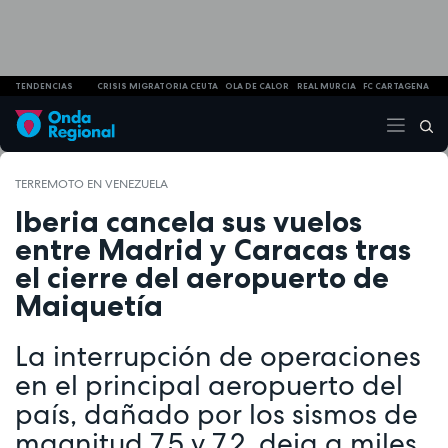
TENDENCIAS
CRISIS MIGRATORIA CEUTA
OLA DE CALOR
REAL MURCIA
FC CARTAGENA
TERREMOTO EN VENEZUELA
Iberia cancela sus vuelos
entre Madrid y Caracas tras
el cierre del aeropuerto de
Maiquetía
La interrupción de operaciones
en el principal aeropuerto del
país, dañado por los sismos de
magnitud 7,5 y 7,2, deja a miles