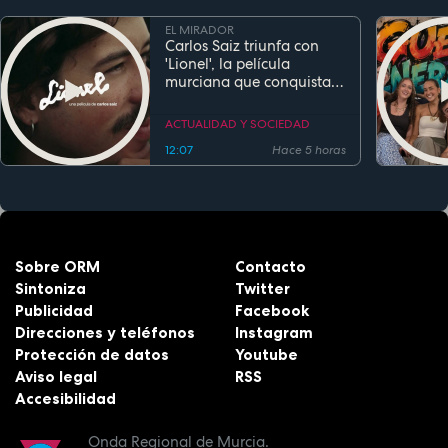
EL MIRADOR
Carlos Saiz triunfa con
'Lionel', la película
murciana que conquista
festivales antes de su
estreno
ACTUALIDAD Y SOCIEDAD
12:07
Hace 5 horas
Sobre ORM
Contacto
Sintoniza
Twitter
Publicidad
Facebook
Direcciones y teléfonos
Instagram
Protección de datos
Youtube
Aviso legal
RSS
Accesibilidad
Onda Regional de Murcia.