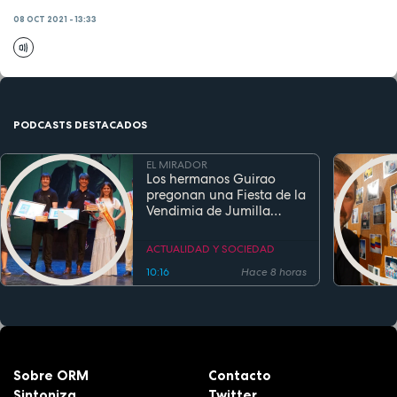
08 OCT 2021 - 13:33
PODCASTS DESTACADOS
EL MIRADOR
Los hermanos Guirao
pregonan una Fiesta de la
Vendimia de Jumilla
marcada por la música y
los recuerdos de infancia
ACTUALIDAD Y SOCIEDAD
10:16
Hace 8 horas
Sobre ORM
Contacto
Sintoniza
Twitter