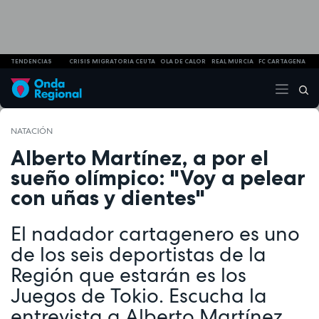
TENDENCIAS
CRISIS MIGRATORIA CEUTA
OLA DE CALOR
REAL MURCIA
FC CARTAGENA
NATACIÓN
Alberto Martínez, a por el
sueño olímpico: "Voy a pelear
con uñas y dientes"
El nadador cartagenero es uno
de los seis deportistas de la
Región que estarán es los
Juegos de Tokio. Escucha la
entrevista a Alberto Martínez