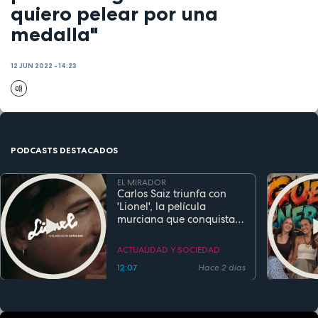
quiero pelear por una
medalla"
12 JUN 2022 - 14:23
PODCASTS DESTACADOS
EL MIRADOR
Carlos Saiz triunfa con
'Lionel', la película
murciana que conquista
festivales antes de su
estreno
ACTUALIDAD Y SOCIEDAD
12:07
Hace 2 días