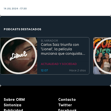
14 JUL 2024 - 17:30
PODCASTS DESTACADOS
EL MIRADOR
Carlos Saiz triunfa con
'Lionel', la película
murciana que conquista
festivales antes de su
estreno
ACTUALIDAD Y SOCIEDAD
12:07
Hace 2 días
Sobre ORM
Contacto
Sintoniza
Twitter
Publicidad
Facebook