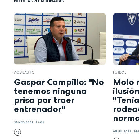
NOTICIAS RELACIONADAS
AGUILAS FC
FÚTBOL
Gaspar Campillo: "No
Molo 
tenemos ninguna
ilusió
prisa por traer
"Tení
entrenador"
rodea
norma
25 NOV 2021 - 22:08
05 JUL 2022 - 14