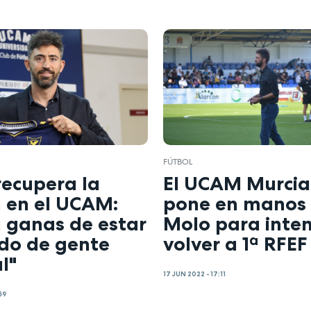
FÚTBOL
recupera la
El UCAM Murcia
n en el UCAM:
pone en manos
a ganas de estar
Molo para inte
do de gente
volver a 1ª RFEF
l"
17 JUN 2022 - 17:11
:59