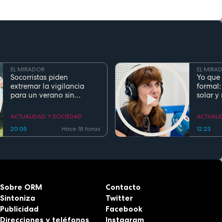
EL MIRADOR
EL MIRA
Socorristas piden
Yo que 
extremar la vigilancia
formal:
para un verano sin
solar y
ahogamientos. Conoce la
regla de los 5 segundos
ACTUALIDAD Y SOCIEDAD
ACTUALI
20:05
Hace 18 horas
12:23
Sobre ORM
Contacto
Sintoniza
Twitter
Publicidad
Facebook
Direcciones y teléfonos
Instagram