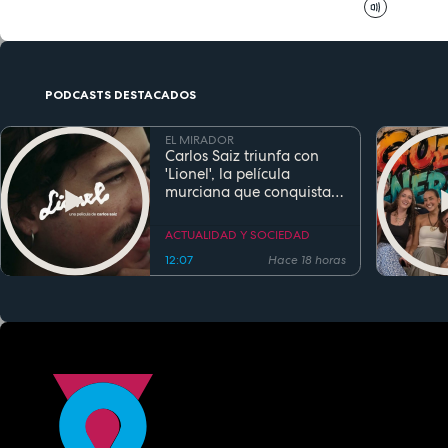
PODCASTS DESTACADOS
EL MIRADOR
Carlos Saiz triunfa con
'Lionel', la película
murciana que conquista
festivales antes de su
estreno
ACTUALIDAD Y SOCIEDAD
12:07
Hace 18 horas