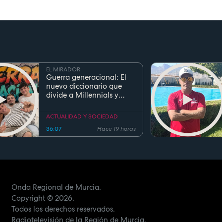
EL MIRADOR
Guerra generacional: El
nuevo diccionario que
divide a Millennials y
Zetas
ACTUALIDAD Y SOCIEDAD
36:07
Hace 19 horas
Onda Regional de Murcia.
Copyright
© 2026.
Todos los derechos reservados.
Radiotelevisión de la Región de Murcia.