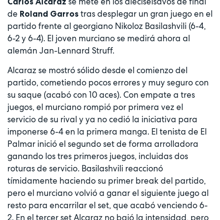
se mete en los dieciseisavos de final
Carlos Alcaraz
de
tras desplegar un gran juego en el
Roland Garros
partido frente al georgiano Nikoloz Basilashvili (6-4,
6-2 y 6-4). El joven murciano se medirá ahora al
alemán Jan-Lennard Struff.
Alcaraz
se mostró sólido desde el comienzo del
partido, cometiendo pocos errores y muy seguro con
su saque (acabó con 10 aces). Con empate a tres
juegos, el murciano rompió por primera vez el
servicio de su rival y ya no cedió la iniciativa para
imponerse 6-4 en la primera manga. El tenista de El
Palmar inició el segundo set de forma arrolladora
ganando los tres primeros juegos, incluidas dos
roturas de servicio. Basilashvili reaccionó
tímidamente haciendo su primer break del partido,
pero el murciano volvió a ganar el siguiente juego al
resto para encarrilar el set, que acabó venciendo 6-
2. En el tercer set Alcaraz no bajó la intensidad, pero