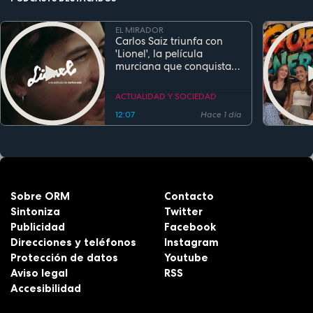
EL MIRADOR
Carlos Saiz triunfa con
'Lionel', la película
murciana que conquista
festivales antes de su
estreno
ACTUALIDAD Y SOCIEDAD
12:07
Hace 1 día
Sobre ORM
Contacto
Sintoniza
Twitter
Publicidad
Facebook
Direcciones y teléfonos
Instagram
Protección de datos
Youtube
Aviso legal
RSS
Accesibilidad