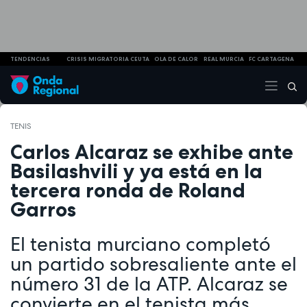
TENDENCIAS
CRISIS MIGRATORIA CEUTA
OLA DE CALOR
REAL MURCIA
FC CARTAGENA
TENIS
Carlos Alcaraz se exhibe ante
Basilashvili y ya está en la
tercera ronda de Roland
Garros
El tenista murciano completó
un partido sobresaliente ante el
número 31 de la ATP. Alcaraz se
convierte en el tenista más