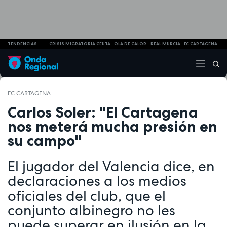
TENDENCIAS
CRISIS MIGRATORIA CEUTA
OLA DE CALOR
REAL MURCIA
FC CARTAGENA
FC CARTAGENA
Carlos Soler: "El Cartagena
nos meterá mucha presión en
su campo"
El jugador del Valencia dice, en
declaraciones a los medios
oficiales del club, que el
conjunto albinegro no les
puede superar en ilusión en la