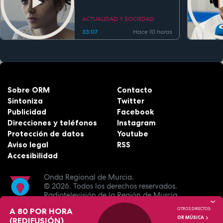
alimentaria
ACTUALIDAD Y SOCIEDAD
33:07
Hace 10 horas
Sobre ORM
Contacto
Sintoniza
Twitter
Publicidad
Facebook
Direcciones y teléfonos
Instagram
Protección de datos
Youtube
Aviso legal
RSS
Accesibilidad
Onda Regional de Murcia.
© 2026.
Todos los derechos reservados.
Radiotelevisión de la Región de Murcia.
A 80 POR HORA
OTROS DIRECTOS:
OR MÚSICA
(REDIFUSIÓN)