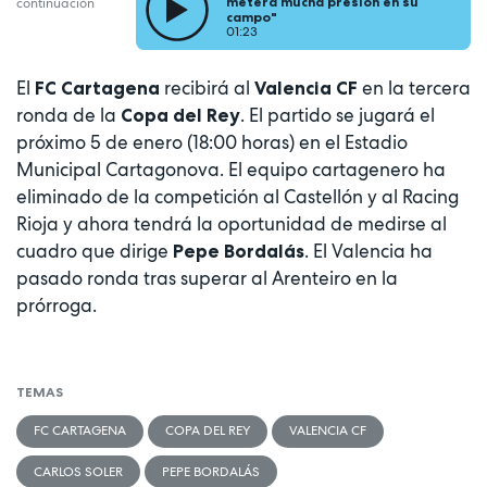
meterá mucha presión en su
continuación
campo"
01:23
El
recibirá al
en la tercera
FC Cartagena
Valencia CF
ronda de la
. El partido se jugará el
Copa del Rey
próximo 5 de enero (18:00 horas) en el Estadio
Municipal Cartagonova. El equipo cartagenero ha
eliminado de la competición al Castellón y al Racing
Rioja y ahora tendrá la oportunidad de medirse al
cuadro que dirige
. El Valencia ha
Pepe Bordalás
pasado ronda tras superar al Arenteiro en la
prórroga.
TEMAS
FC CARTAGENA
COPA DEL REY
VALENCIA CF
CARLOS SOLER
PEPE BORDALÁS