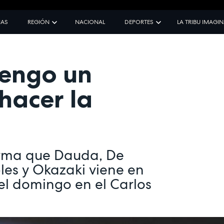
IAS
REGIÓN
NACIONAL
DEPORTES
LA TRIBU IMAGI
tengo un
hacer la
irma que Dauda, De
bles y Okazaki viene en
el domingo en el Carlos