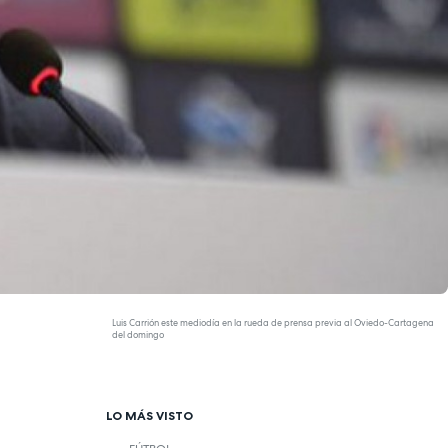
Luis Carrión este mediodía en la rueda de prensa previa al Oviedo-Cartagena
del domingo
LO MÁS VISTO