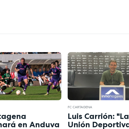
FC CARTAGENA
rtagena
Luis Carrión: "L
mará en Anduva
Unión Deportiv