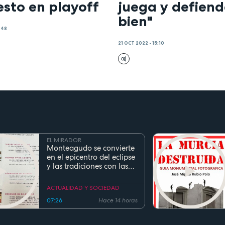
esto en playoff
juega y defien
bien"
:48
21 OCT 2022 - 15:10
EL MIRADOR
Monteagudo se convierte
en el epicentro del eclipse
y las tradiciones con las
fiestas de San Cayetano
ACTUALIDAD Y SOCIEDAD
07:26
Hace 14 horas