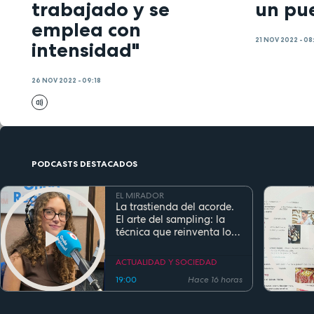
trabajado y se
un pu
emplea con
21 NOV 2022 - 08
intensidad"
26 NOV 2022 - 09:18
PODCASTS DESTACADOS
EL MIRADOR
La trastienda del acorde.
El arte del sampling: la
técnica que reinventa los
clásicos en la música
actual
ACTUALIDAD Y SOCIEDAD
19:00
Hace 16 horas