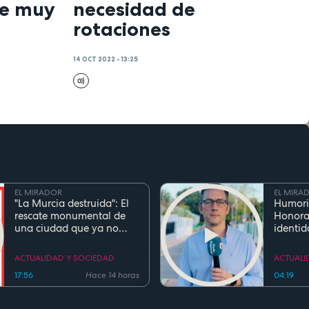
de muy
necesidad de
rotaciones
14 OCT 2022 - 13:25
EL MIRADOR
EL MIRA
"La Murcia destruida": El
Humori
rescate monumental de
Honora
una ciudad que ya no
identid
existe
el inge
Cierva 
ACTUALIDAD Y SOCIEDAD
ACTUALI
gentili
17:56
Hace 14 horas
04:19