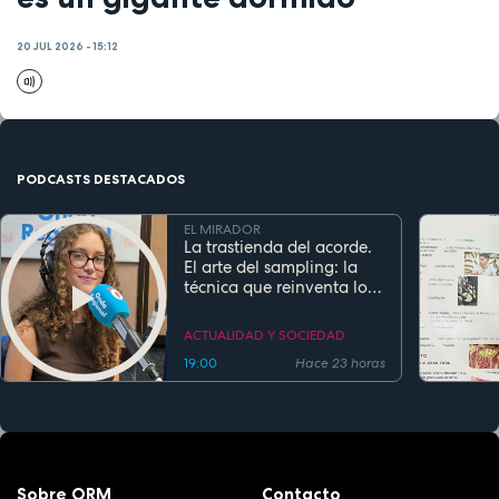
20 JUL 2026 - 15:12
PODCASTS DESTACADOS
EL MIRADOR
La trastienda del acorde.
El arte del sampling: la
técnica que reinventa los
clásicos en la música
actual
ACTUALIDAD Y SOCIEDAD
19:00
Hace 23 horas
Sobre ORM
Contacto