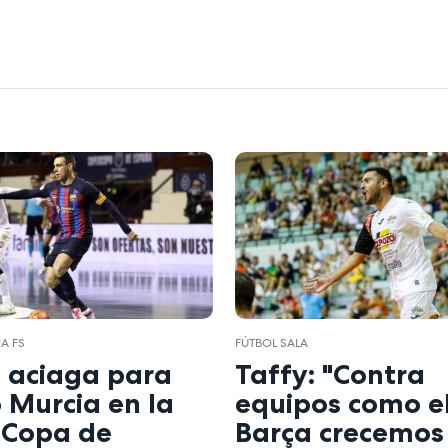
A FS
FÚTBOL SALA
 aciaga para
Taffy: "Contra
 Murcia en la
equipos como e
 Copa de
Barça crecemos