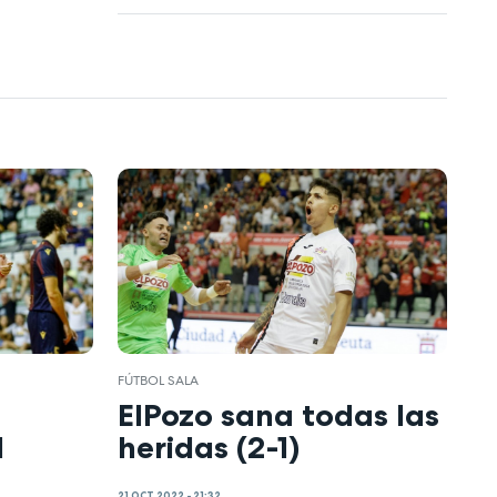
FÚTBOL SALA
ElPozo sana todas las
l
heridas (2-1)
21 OCT 2022 - 21:32