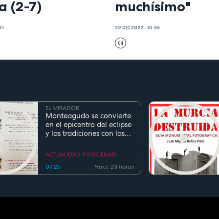
a (2-7)
muchísimo"
31
29 DIC 2022 - 10:55
EL MIRADOR
Monteagudo se convierte
en el epicentro del eclipse
y las tradiciones con las
fiestas de San Cayetano
ACTUALIDAD Y SOCIEDAD
07:26
Hace 23 horas