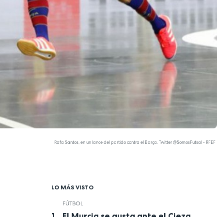
Rafa Santos, en un lance del partido contra el Barça. Twitter @SomosFutsal - RFEF
LO MÁS VISTO
FÚTBOL
El Murcia se gusta ante el Cieza