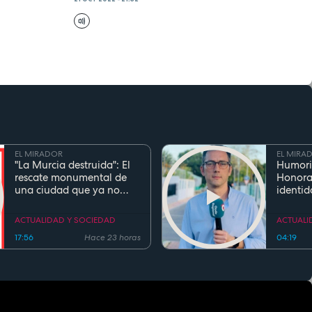
EL MIRADOR
EL MIRA
"La Murcia destruida": El
Humori
rescate monumental de
Honora
una ciudad que ya no
identid
existe
el inge
Cierva 
ACTUALIDAD Y SOCIEDAD
ACTUALI
gentili
17:56
Hace 23 horas
04:19