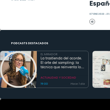
Españ
07 ENE 2023 - 21:
PODCASTS DESTACADOS
EL MIRADOR
La trastienda del acorde.
El arte del sampling: la
técnica que reinventa los
clásicos en la música
actual
ACTUALIDAD Y SOCIEDAD
19:00
Hace 1 día