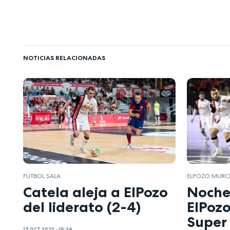
NOTICIAS RELACIONADAS
FÚTBOL SALA
ELPOZO MURCI
Catela aleja a ElPozo
Noche
del liderato (2-4)
ElPozo
Super
17 OCT 2023 - 19:24