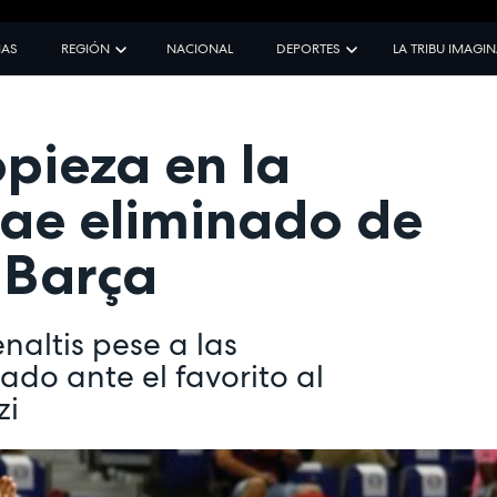
IAS
REGIÓN
NACIONAL
DEPORTES
LA TRIBU IMAGI
opieza en la
cae eliminado de
 Barça
naltis pese a las
do ante el favorito al
zi