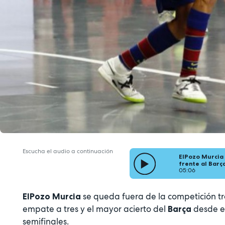
Escucha el audio a continuación
ElPozo Murcia 
frente al Barç
05:06
se queda fuera de la competición tra
ElPozo Murcia
empate a tres y el mayor acierto del
desde el
Barça
semifinales.