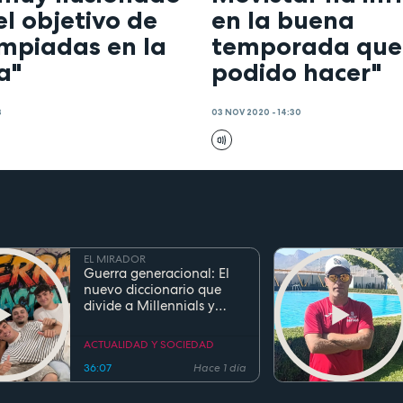
el objetivo de
en la buena
impiadas en la
temporada que
a"
podido hacer"
3
03 NOV 2020 - 14:30
EL MIRADOR
Guerra generacional: El
nuevo diccionario que
divide a Millennials y
Zetas
ACTUALIDAD Y SOCIEDAD
36:07
Hace 1 día