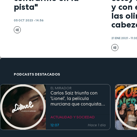
pista"
y con 
las ol
05 OCT 2023 - 14:56
cabez
21 ENE 2021 - 11:3
PODCASTS DESTACADOS
EL MIRADOR
Carlos Saiz triunfa con
'Lionel', la película
murciana que conquista
festivales antes de su
estreno
ACTUALIDAD Y SOCIEDAD
12:07
Hace 1 día