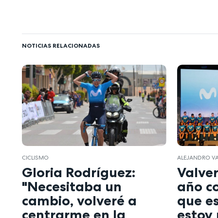
NOTICIAS RELACIONADAS
CICLISMO
ALEJANDRO V
Gloria Rodríguez:
Valver
"Necesitaba un
año co
cambio, volveré a
que es
centrarme en la
estoy