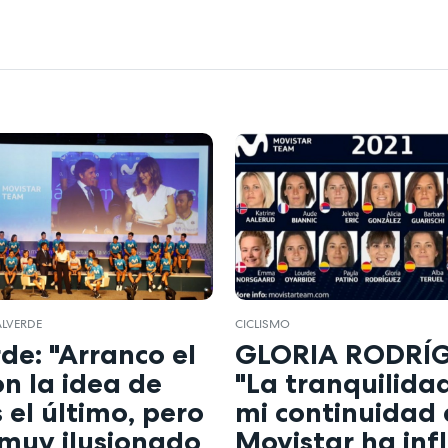
ALVERDE
CICLISMO
de: "Arranco el
GLORIA RODRÍ
n la idea de
"La tranquilida
 el último, pero
mi continuidad 
 muy ilusionado
Movistar ha inf