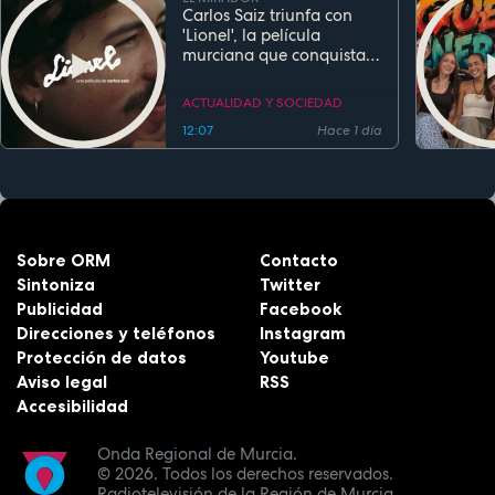
Carlos Saiz triunfa con
'Lionel', la película
murciana que conquista
festivales antes de su
estreno
ACTUALIDAD Y SOCIEDAD
12:07
Hace 1 día
Sobre ORM
Contacto
Sintoniza
Twitter
Publicidad
Facebook
Direcciones y teléfonos
Instagram
Protección de datos
Youtube
Aviso legal
RSS
Accesibilidad
Onda Regional de Murcia.
© 2026.
Todos los derechos reservados.
Radiotelevisión de la Región de Murcia.