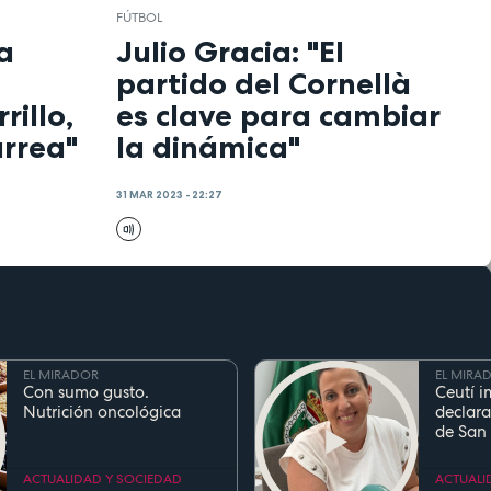
FÚTBOL
a
Julio Gracia: "El
partido del Cornellà
rillo,
es clave para cambiar
arrea"
la dinámica"
31 MAR 2023 - 22:27
EL MIRADOR
EL MIRA
Con sumo gusto.
Ceutí i
Nutrición oncológica
declara
de San
Fiesta d
Region
ACTUALIDAD Y SOCIEDAD
ACTUALI