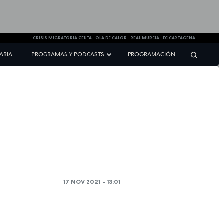
CRISIS MIGRATORIA CEUTA
OLA DE CALOR
REAL MURCIA
FC CARTAGENA
NARIA
PROGRAMAS Y PODCASTS
PROGRAMACIÓN
17 NOV 2021 - 13:01