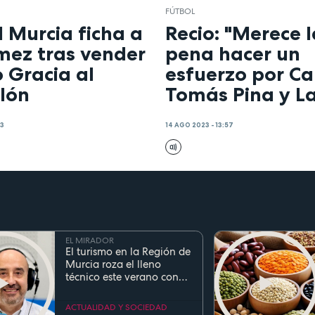
FÚTBOL
l Murcia ficha a
Recio: "Merece l
mez tras vender
pena hacer un
o Gracia al
esfuerzo por Car
llón
Tomás Pina y L
53
14 AGO 2023 - 13:57
EL MIRADOR
El turismo en la Región de
Murcia roza el lleno
técnico este verano con
ocupaciones superiores al
90%
ACTUALIDAD Y SOCIEDAD