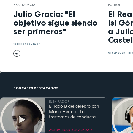
REAL MURCIA
FÚTBOL
Julio Gracia: "El
El Rea
objetivo sigue siendo
Isi Gó
ser primeros"
a Juli
Caste
12 ENE 2022 - 14:20
01 SEP 2023 - 15:
PODCASTS DESTACADOS
EL MIRADOR
El lado B del cerebro con
María Herrera. Los
trastornos de conducta
alimentaria
ACTUALIDAD Y SOCIEDAD