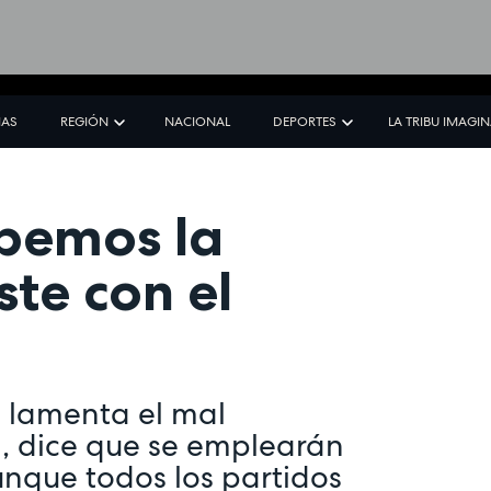
IAS
REGIÓN
NACIONAL
DEPORTES
LA TRIBU IMAGI
abemos la
ste con el
e lamenta el mal
, dice que se emplearán
unque todos los partidos