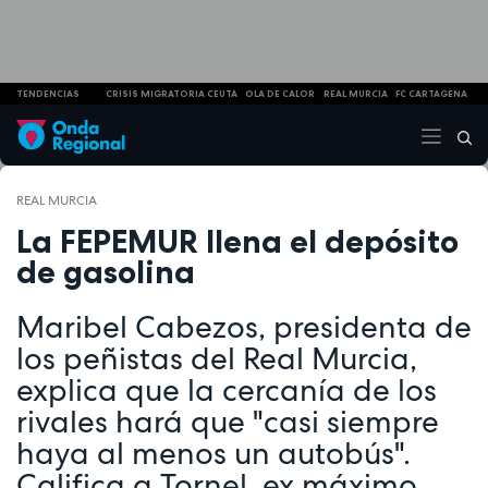
TENDENCIAS
CRISIS MIGRATORIA CEUTA
OLA DE CALOR
REAL MURCIA
FC CARTAGENA
REAL MURCIA
La FEPEMUR llena el depósito
de gasolina
Maribel Cabezos, presidenta de
los peñistas del Real Murcia,
explica que la cercanía de los
rivales hará que "casi siempre
haya al menos un autobús".
Califica a Tornel, ex máximo