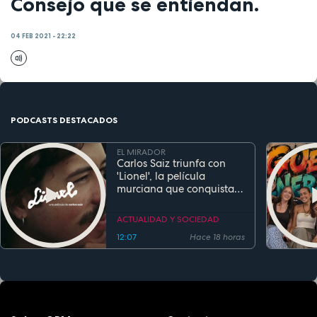
Consejo que se entiendan.
04 FEB 2021 - 22:22
PODCASTS DESTACADOS
EL MIRADOR
Carlos Saiz triunfa con
'Lionel', la película
murciana que conquista
festivales antes de su
estreno
ACTUALIDAD Y SOCIEDAD
12:07
Hace 18 horas