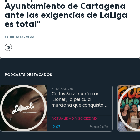
Ayuntamiento de Cartagena
ante las exigencias de LaLiga
es total"
24 JUL 2020 - 15:00
PODCASTS DESTACADOS
EL MIRADOR
Carlos Saiz triunfa con
'Lionel', la película
murciana que conquista
festivales antes de su
estreno
ACTUALIDAD Y SOCIEDAD
12:07
Hace 1 día