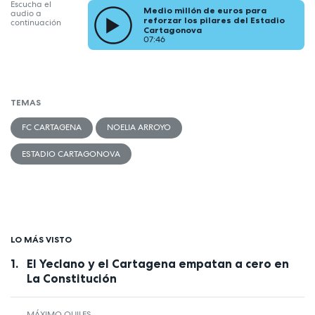
Escucha el
Medio millón de euros para
audio a
reforzar los pilares del Estadio
continuación
Cartagonova
07:46
TEMAS
FC CARTAGENA
NOELIA ARROYO
ESTADIO CARTAGONOVA
LO MÁS VISTO
El Yeclano y el Cartagena empatan a cero en
La Constitución
MÁXIMO QUILES