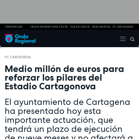
TENDENCIAS
CRISIS MIGRATORIA CEUTA
OLA DE CALOR
REAL MURCIA
FC CARTAGENA
FC CARTAGENA
Medio millón de euros para
reforzar los pilares del
Estadio Cartagonova
El ayuntamiento de Cartagena
ha presentado hoy esta
importante actuación, que
tendrá un plazo de ejecución
de nueve meses y no afectará a