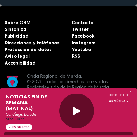
Sobre ORM
Contacto
Sintoniza
Twitter
Publicidad
Facebook
Direcciones y teléfonos
Instagram
Protección de datos
Youtube
Aviso legal
RSS
Accesibilidad
Onda Regional de Murcia.
© 2026.
Todos los derechos reservados.
Radiotelevisión de la Región de Murcia.
NOTICIAS FIN DE
OTROS DIRECTOS:
OR MÚSICA
SEMANA
(MATINAL)
Con Ángel Boluda
08:00
—
08:30
EN DIRECTO