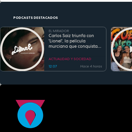
PODCASTS DESTACADOS
EL MIRADOR
Carlos Saiz triunfa con
'Lionel', la película
murciana que conquista
festivales antes de su
estreno
ACTUALIDAD Y SOCIEDAD
12:07
Hace 4 horas