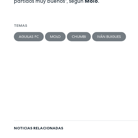
partidos muy buenos", según
.
Molo
TEMAS
AGUILAS FC
MOLO
CHUMBI
IVÁN BUIGUES
NOTICIAS RELACIONADAS