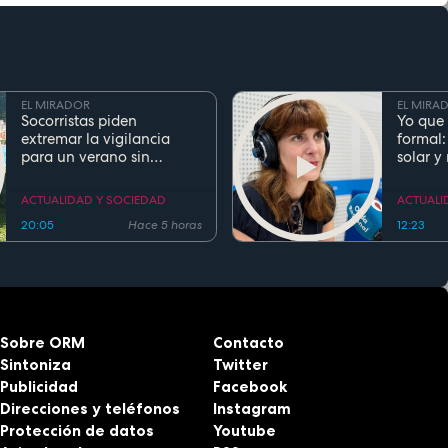
EL MIRADOR
EL MIRA
Socorristas piden
Yo que 
extremar la vigilancia
formal:
para un verano sin
solar y
ahogamientos. Conoce la
regla de los 5 segundos
ACTUALIDAD Y SOCIEDAD
ACTUALI
20:05
Hace 5 horas
12:23
Sobre ORM
Contacto
Sintoniza
Twitter
Publicidad
Facebook
Direcciones y teléfonos
Instagram
Protección de datos
Youtube