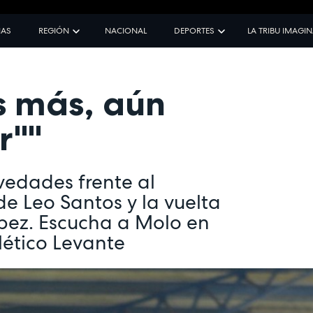
IAS
REGIÓN
NACIONAL
DEPORTES
LA TRIBU IMAGI
 más, aún
r""
vedades frente al
 de Leo Santos y la vuelta
ópez. Escucha a Molo en
tlético Levante