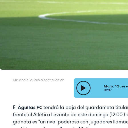
Escucha el audio a continuación
Molo: "Quere
02:17
El
tendrá la baja del guardameta titular
Águilas FC
frente al Atlético Levante de este domingo (12:00 h
granota es "un rival poderoso con jugadores llamad