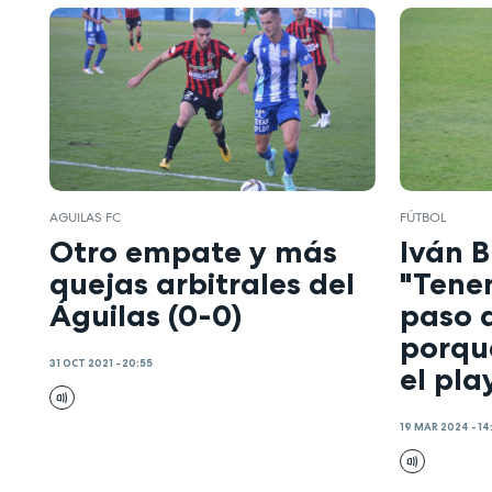
AGUILAS FC
FÚTBOL
Otro empate y más
Iván B
quejas arbitrales del
"Tene
Águilas (0-0)
paso 
porqu
31 OCT 2021 - 20:55
el pla
19 MAR 2024 - 14