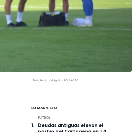
Molo, técnico del Águilas. ÁGUILAS FC
LO MÁS VISTO
FÚTBOL
Deudas antiguas elevan el
pasivo del Cartagena en 1,4