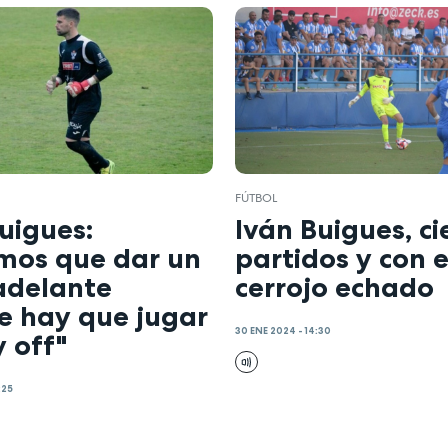
FÚTBOL
uigues:
Iván Buigues, ci
mos que dar un
partidos y con e
adelante
cerrojo echado
e hay que jugar
30 ENE 2024 - 14:30
y off"
:25