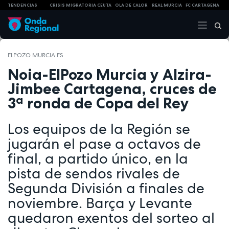
TENDENCIAS
CRISIS MIGRATORIA CEUTA
OLA DE CALOR
REAL MURCIA
FC CARTAGENA
ELPOZO MURCIA FS
Noia-ElPozo Murcia y Alzira-
Jimbee Cartagena, cruces de
3ª ronda de Copa del Rey
Los equipos de la Región se
jugarán el pase a octavos de
final, a partido único, en la
pista de sendos rivales de
Segunda División a finales de
noviembre. Barça y Levante
quedaron exentos del sorteo al