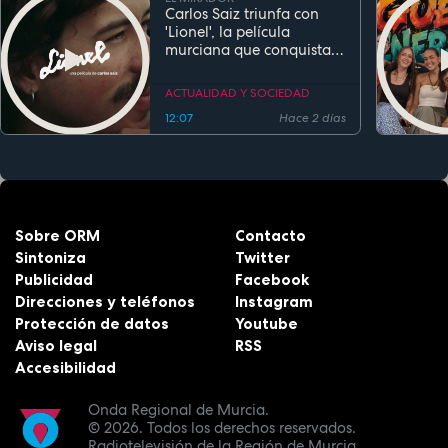
Carlos Saiz triunfa con
'Lionel', la película
murciana que conquista
festivales antes de su
estreno
ACTUALIDAD Y SOCIEDAD
12:07
Hace 2 días
Sobre ORM
Contacto
Sintoniza
Twitter
Publicidad
Facebook
Direcciones y teléfonos
Instagram
Protección de datos
Youtube
Aviso legal
RSS
Accesibilidad
Onda Regional de Murcia.
© 2026.
Todos los derechos reservados.
Radiotelevisión de la Región de Murcia.