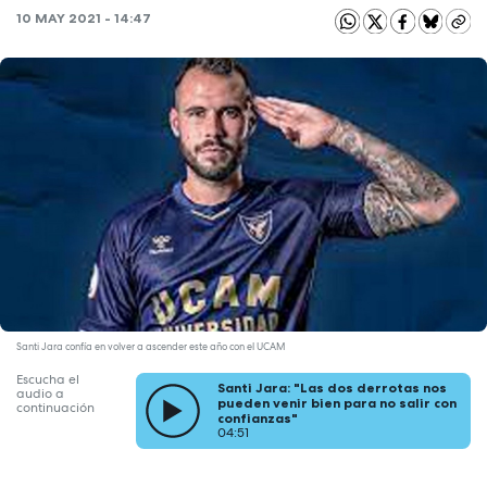
10 MAY 2021 - 14:47
Santi Jara confía en volver a ascender este año con el UCAM
Escucha el
Santi Jara: "Las dos derrotas nos
audio a
pueden venir bien para no salir con
continuación
confianzas"
04:51