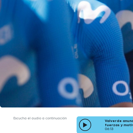
Escucha el audio a continuación
Valverde anunc
fuerzas y moti
06:13