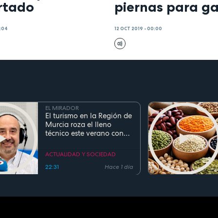
rtado
piernas para g
9:04
12 OCT 2019 - 00:00
EL MIRADOR
El turismo en la Región de
Murcia roza el lleno
técnico este verano con
ocupaciones superiores al
90%
ACTUALIDAD Y SOCIEDAD
22:31
Hace 1 día