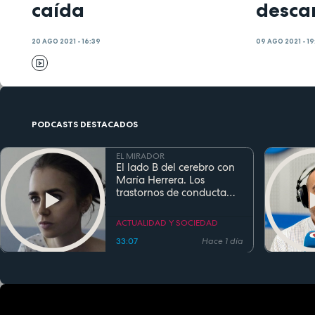
caída
desca
20 AGO 2021 - 16:39
09 AGO 2021 - 1
PODCASTS DESTACADOS
EL MIRADOR
El lado B del cerebro con
María Herrera. Los
trastornos de conducta
alimentaria
ACTUALIDAD Y SOCIEDAD
33:07
Hace 1 día