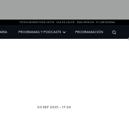
CRISIS MIGRATORIA CEUTA
OLA DE CALOR
REAL MURCIA
FC CARTAGENA
NARIA
PROGRAMAS Y PODCASTS
PROGRAMACIÓN
03 SEP 2021 - 17:26