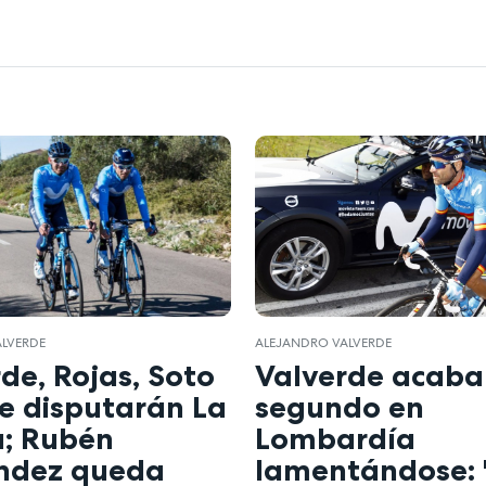
ALVERDE
ALEJANDRO VALVERDE
de, Rojas, Soto
Valverde acaba
le disputarán La
segundo en
a; Rubén
Lombardía
ndez queda
lamentándose: 