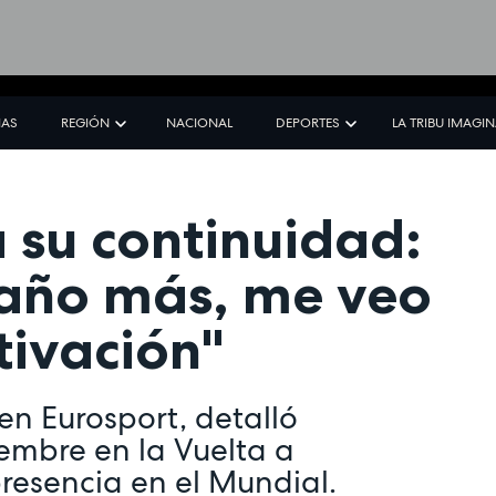
IAS
REGIÓN
NACIONAL
DEPORTES
LA TRIBU IMAGI
 su continuidad:
 año más, me veo
tivación"
en Eurosport, detalló
embre en la Vuelta a
 presencia en el Mundial.