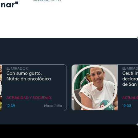
04 ABR 2023 - 11:28
anar"
EL MIRADOR
EL MIRA
Con sumo gusto.
Ceutí i
Nutrición oncológica
declara
de San
Fiesta d
Region
ACTUALIDAD Y SOCIEDAD
ACTUALI
12:39
Hace 1 día
19:03