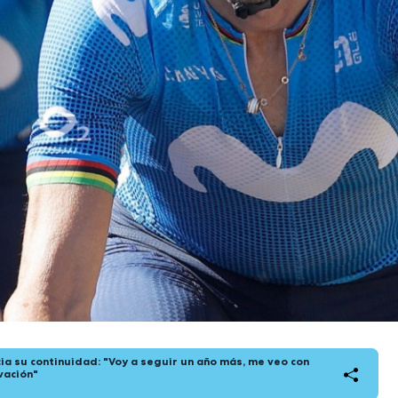
ia su continuidad: "Voy a seguir un año más, me veo con
vación"