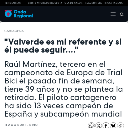
TENDENCIAS
CRISIS MIGRATORIA CEUTA
OLA DE CALOR
REAL MURCIA
FC CARTAGENA
CARTAGENA
"Valverde es mi referente y si
él puede seguir...."
Raúl Martínez, tercero en el
campeonato de Europa de Trial
Bici el pasado fin de semana,
tiene 39 años y no se plantea la
retirada. El piloto cartagenero
ha sido 13 veces campeón de
España y subcampeón mundial
11 AGO 2021 - 21:10