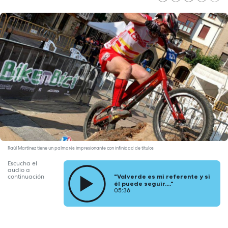
Raúl Martínez tiene un palmarés impresionante con infinidad de títulos
Escucha el
audio a
continuación
"Valverde es mi referente y si
él puede seguir...."
05:36