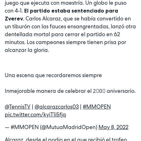
juego que ejecuta con maestría. Un globo le puso
con 4-1.
El partido estaba sentenciado para
. Carlos Alcaraz, que se había convertido en
Zverev
un tiburón con las fauces ensangrentadas, lanzó otra
dentellada mortal para cerrar el partido en 62
minutos. Los campeones siempre tienen prisa por
alcanzar la gloria.
Una escena que recordaremos siempre
Inmejorable manera de celebrar el 2⃣0⃣ aniversario.
@TennisTV
|
@alcarazcarlos03
|
#MMOPEN
pic.twitter.com/kyiT1i5fjq
— #MMOPEN (@MutuaMadridOpen)
May 8, 2022
Alcaraz, desde el podio en el que recibió el trofeo