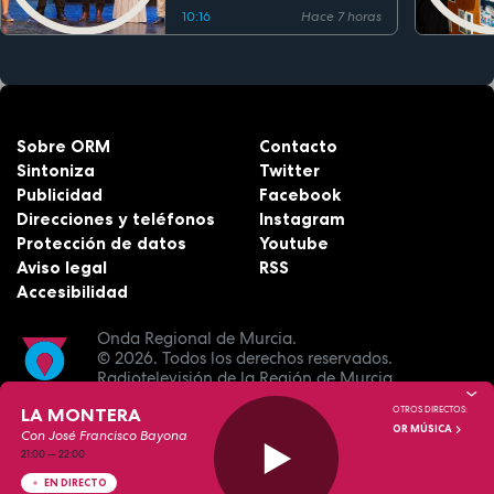
10:16
Hace 7 horas
Sobre ORM
Contacto
Sintoniza
Twitter
Publicidad
Facebook
Direcciones y teléfonos
Instagram
Protección de datos
Youtube
Aviso legal
RSS
Accesibilidad
Onda Regional de Murcia.
© 2026.
Todos los derechos reservados.
Radiotelevisión de la Región de Murcia.
LA MONTERA
OTROS DIRECTOS:
OR MÚSICA
Con José Francisco Bayona
21:00
—
22:00
EN DIRECTO