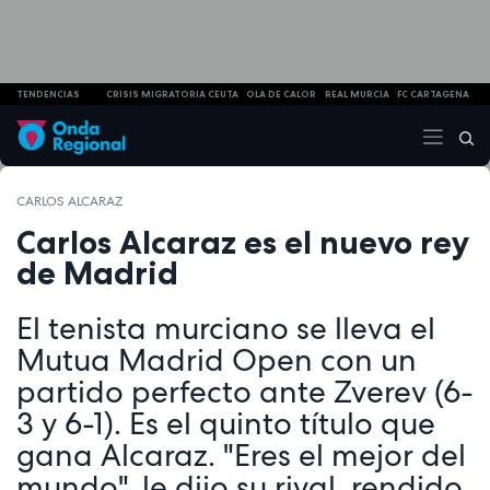
TENDENCIAS
CRISIS MIGRATORIA CEUTA
OLA DE CALOR
REAL MURCIA
FC CARTAGENA
CARLOS ALCARAZ
Carlos Alcaraz es el nuevo rey
de Madrid
El tenista murciano se lleva el
Mutua Madrid Open con un
partido perfecto ante Zverev (6-
3 y 6-1). Es el quinto título que
gana Alcaraz. "Eres el mejor del
mundo", le dijo su rival, rendido