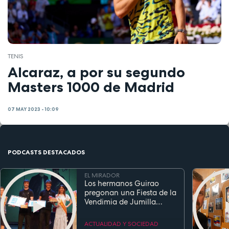
TENIS
Alcaraz, a por su segundo
Masters 1000 de Madrid
07 MAY 2023 - 10:09
PODCASTS DESTACADOS
EL MIRADOR
Los hermanos Guirao
pregonan una Fiesta de la
Vendimia de Jumilla
marcada por la música y
los recuerdos de infancia
ACTUALIDAD Y SOCIEDAD