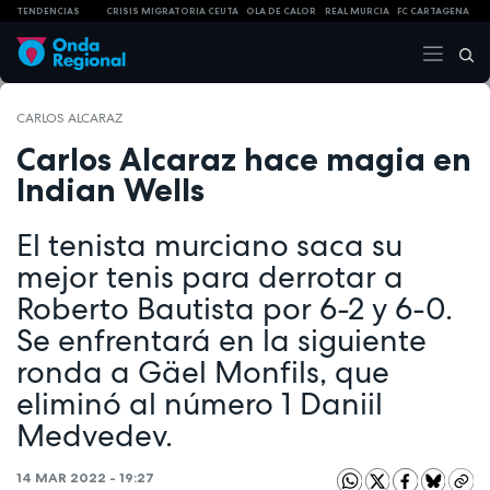
TENDENCIAS
CRISIS MIGRATORIA CEUTA
OLA DE CALOR
REAL MURCIA
FC CARTAGENA
CARLOS ALCARAZ
Carlos Alcaraz hace magia en
Indian Wells
El tenista murciano saca su
mejor tenis para derrotar a
Roberto Bautista por 6-2 y 6-0.
Se enfrentará en la siguiente
ronda a Gäel Monfils, que
eliminó al número 1 Daniil
Medvedev.
14 MAR 2022 - 19:27