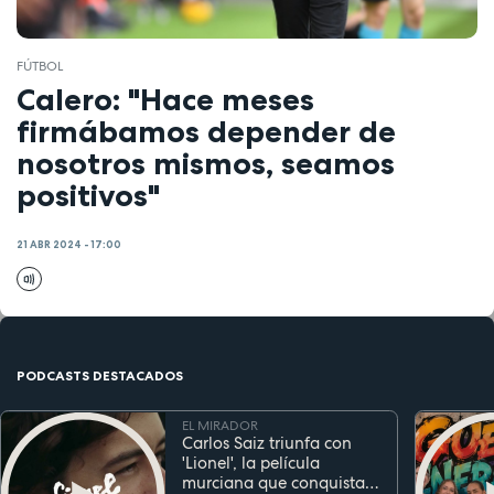
FÚTBOL
Calero: "Hace meses
firmábamos depender de
nosotros mismos, seamos
positivos"
21 ABR 2024 - 17:00
PODCASTS DESTACADOS
EL MIRADOR
Carlos Saiz triunfa con
'Lionel', la película
murciana que conquista