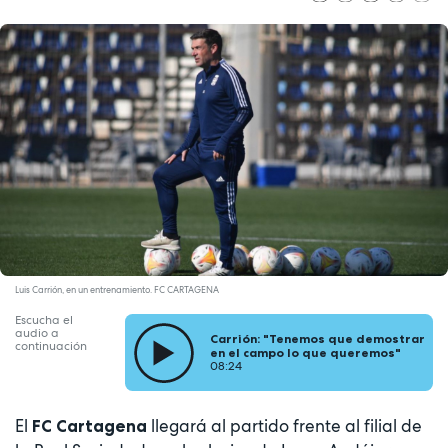
Luis Carrión, en un entrenamiento. FC CARTAGENA
Escucha el
audio a
Carrión: "Tenemos que demostrar
continuación
en el campo lo que queremos"
08:24
El
llegará al partido frente al filial de
FC Cartagena